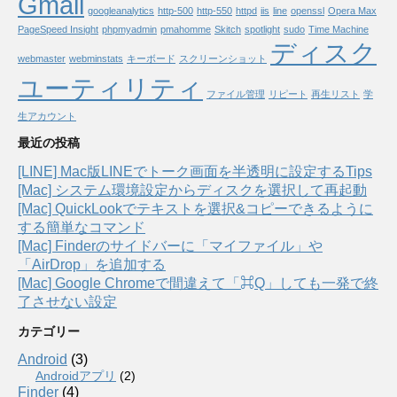
Gmail
googleanalytics
http-500
http-550
httpd
iis
line
openssl
Opera Max
PageSpeed Insight
phpmyadmin
pmahomme
Skitch
spotlight
sudo
Time Machine
ディスク
webmaster
webminstats
キーボード
スクリーンショット
ユーティリティ
ファイル管理
リピート
再生リスト
学
生アカウント
最近の投稿
[LINE] Mac版LINEでトーク画面を半透明に設定するTips
[Mac] システム環境設定からディスクを選択して再起動
[Mac] QuickLookでテキストを選択&コピーできるように
する簡単なコマンド
[Mac] Finderのサイドバーに「マイファイル」や
「AirDrop」を追加する
[Mac] Google Chromeで間違えて「⌘Q」しても一発で終
了させない設定
カテゴリー
Android
(3)
Androidアプリ
(2)
Finder
(4)