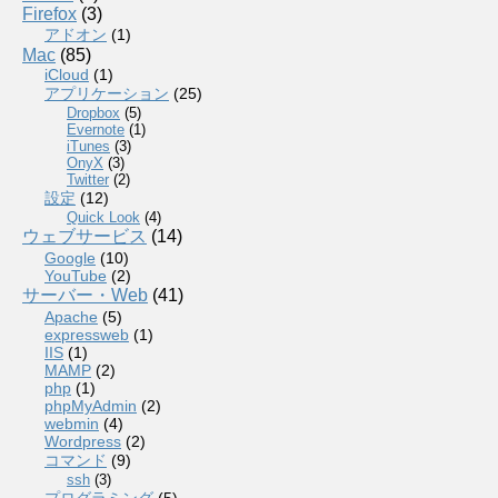
Firefox
(3)
アドオン
(1)
Mac
(85)
iCloud
(1)
アプリケーション
(25)
Dropbox
(5)
Evernote
(1)
iTunes
(3)
OnyX
(3)
Twitter
(2)
設定
(12)
Quick Look
(4)
ウェブサービス
(14)
Google
(10)
YouTube
(2)
サーバー・Web
(41)
Apache
(5)
expressweb
(1)
IIS
(1)
MAMP
(2)
php
(1)
phpMyAdmin
(2)
webmin
(4)
Wordpress
(2)
コマンド
(9)
ssh
(3)