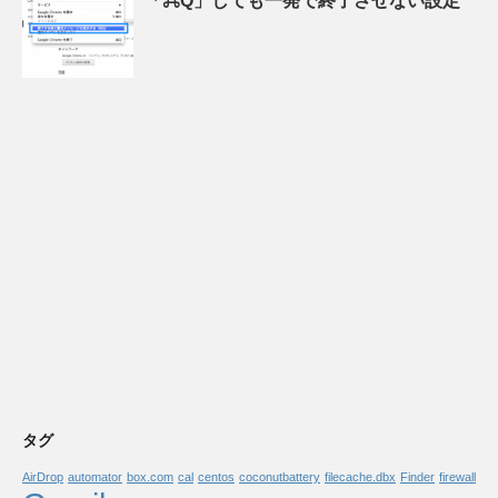
「⌘Q」しても一発で終了させない設定
タグ
AirDrop
automator
box.com
cal
centos
coconutbattery
filecache.dbx
Finder
firewall