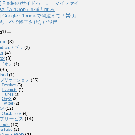
ac] Finderのサイドバーに「マイファイ
や「AirDrop」を追加する
c] Google Chromeで間違えて「⌘Q」
も一発で終了させない設定
ゴリー
oid
(3)
ndroidアプリ
(2)
er
(4)
fox
(3)
ドオン
(1)
(85)
loud
(1)
プリケーション
(25)
Dropbox
(5)
Evernote
(1)
iTunes
(3)
OnyX
(3)
Twitter
(2)
定
(12)
Quick Look
(4)
ブサービス
(14)
oogle
(10)
ouTube
(2)
バー・Web
(41)