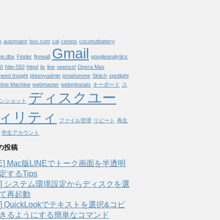
p
automator
box.com
cal
centos
coconutbattery
Gmail
che.dbx
Finder
firewall
googleanalytics
00
http-550
httpd
iis
line
openssl
Opera Max
eed Insight
phpmyadmin
pmahomme
Skitch
spotlight
ime Machine
webmaster
webminstats
キーボード
ス
ディスクユー
ンショット
ィリティ
ファイル管理
リピート
再生
学生アカウント
の投稿
INE] Mac版LINEでトーク画面を半透明
定するTips
ac] システム環境設定からディスクを選
て再起動
c] QuickLookでテキストを選択&コピ
きるようにする簡単なコマンド