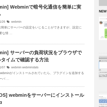
bmin] Webminで暗号化通信を簡単に実
NEW
る
1/26
webmin
inは簡単にサーバーの設定をいじることができますが、設定に
要な情 …
bmin] サーバーの負荷状況をブラウザで
ルタイムで確認する方法
1/07
webmin
webminstats
webminがインストールされていたら、プラグインを追加する
ーバ …
ntOS] webminをサーバーにインストール
α