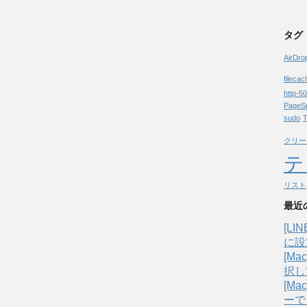
タグ
AirDro
fileca
http-5
PageSp
sudo
T
クリー
テ
リスト
最近
[L
に設
[M
択し
[Ma
ーで