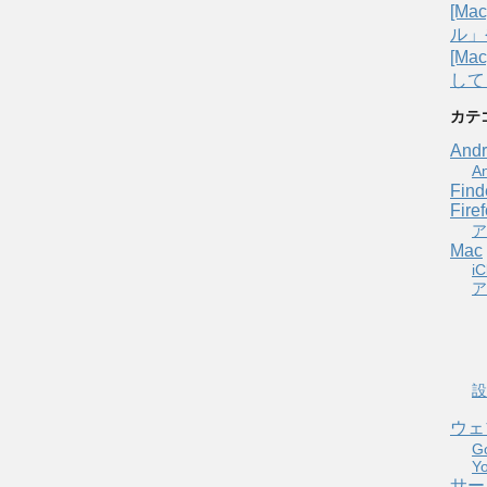
[M
ル」
[Ma
して
カテ
Andr
A
Find
Fire
ア
Mac
iC
ア
設
ウェ
G
Y
サー