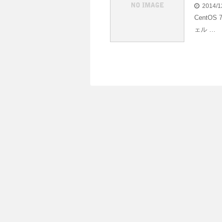
2014/1
CentO
ェル …