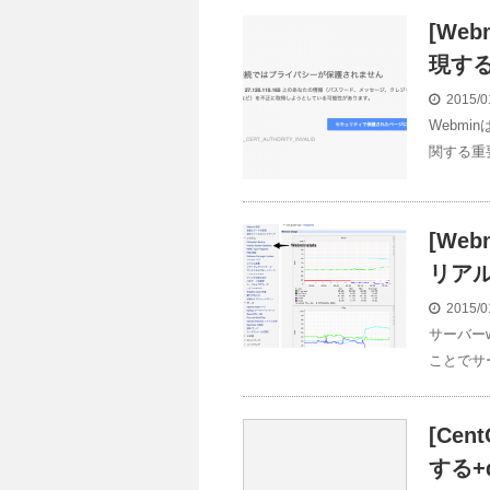
[We
現す
2015/0
Webm
関する重
[We
リア
2015/0
サーバー
ことでサ
[Ce
する+