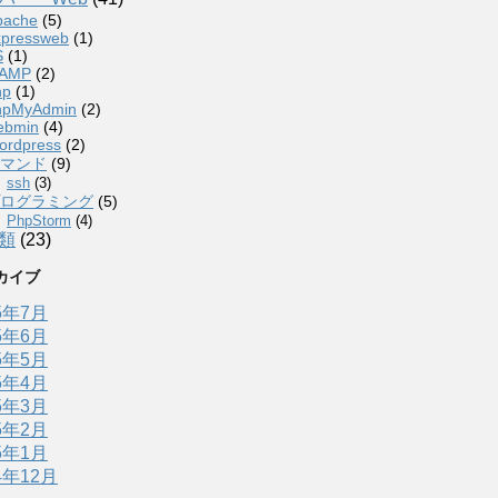
pache
(5)
xpressweb
(1)
S
(1)
AMP
(2)
hp
(1)
hpMyAdmin
(2)
ebmin
(4)
ordpress
(2)
マンド
(9)
ssh
(3)
ログラミング
(5)
PhpStorm
(4)
類
(23)
カイブ
5年7月
5年6月
5年5月
5年4月
5年3月
5年2月
5年1月
4年12月