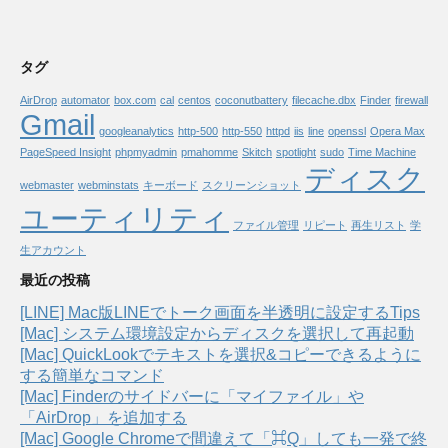
タグ
AirDrop
automator
box.com
cal
centos
coconutbattery
filecache.dbx
Finder
firewall
Gmail
googleanalytics
http-500
http-550
httpd
iis
line
openssl
Opera Max
PageSpeed Insight
phpmyadmin
pmahomme
Skitch
spotlight
sudo
Time Machine
ディスク
webmaster
webminstats
キーボード
スクリーンショット
ユーティリティ
ファイル管理
リピート
再生リスト
学
生アカウント
最近の投稿
[LINE] Mac版LINEでトーク画面を半透明に設定するTips
[Mac] システム環境設定からディスクを選択して再起動
[Mac] QuickLookでテキストを選択&コピーできるように
する簡単なコマンド
[Mac] Finderのサイドバーに「マイファイル」や
「AirDrop」を追加する
[Mac] Google Chromeで間違えて「⌘Q」しても一発で終