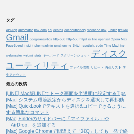
タグ
AirDrop
automator
box.com
cal
centos
coconutbattery
filecache.dbx
Finder
firewall
Gmail
googleanalytics
http-500
http-550
httpd
iis
line
openssl
Opera Max
PageSpeed Insight
phpmyadmin
pmahomme
Skitch
spotlight
sudo
Time Machine
ディスク
webmaster
webminstats
キーボード
スクリーンショット
ユーティリティ
ファイル管理
リピート
再生リスト
学
生アカウント
最近の投稿
[LINE] Mac版LINEでトーク画面を半透明に設定するTips
[Mac] システム環境設定からディスクを選択して再起動
[Mac] QuickLookでテキストを選択&コピーできるように
する簡単なコマンド
[Mac] Finderのサイドバーに「マイファイル」や
「AirDrop」を追加する
[Mac] Google Chromeで間違えて「⌘Q」しても一発で終