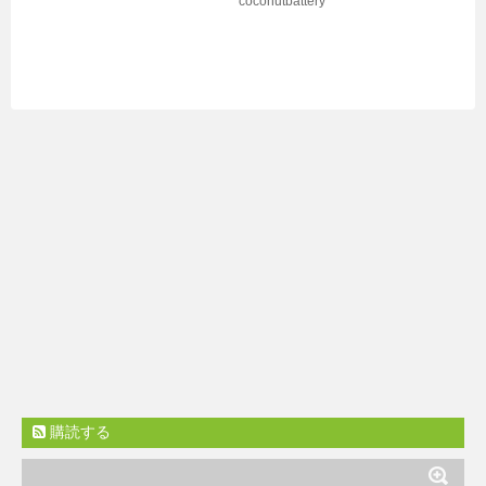
coconutbattery
購読する