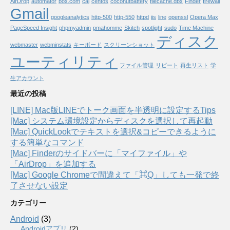
AirDrop
automator
box.com
cal
centos
coconutbattery
filecache.dbx
Finder
firewall
Gmail
googleanalytics
http-500
http-550
httpd
iis
line
openssl
Opera Max
PageSpeed Insight
phpmyadmin
pmahomme
Skitch
spotlight
sudo
Time Machine
ディスク
webmaster
webminstats
キーボード
スクリーンショット
ユーティリティ
ファイル管理
リピート
再生リスト
学
生アカウント
最近の投稿
[LINE] Mac版LINEでトーク画面を半透明に設定するTips
[Mac] システム環境設定からディスクを選択して再起動
[Mac] QuickLookでテキストを選択&コピーできるように
する簡単なコマンド
[Mac] Finderのサイドバーに「マイファイル」や
「AirDrop」を追加する
[Mac] Google Chromeで間違えて「⌘Q」しても一発で終
了させない設定
カテゴリー
Android
(3)
Androidアプリ
(2)