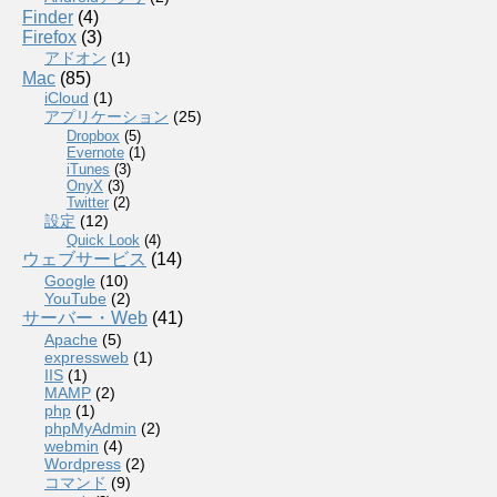
Finder
(4)
Firefox
(3)
アドオン
(1)
Mac
(85)
iCloud
(1)
アプリケーション
(25)
Dropbox
(5)
Evernote
(1)
iTunes
(3)
OnyX
(3)
Twitter
(2)
設定
(12)
Quick Look
(4)
ウェブサービス
(14)
Google
(10)
YouTube
(2)
サーバー・Web
(41)
Apache
(5)
expressweb
(1)
IIS
(1)
MAMP
(2)
php
(1)
phpMyAdmin
(2)
webmin
(4)
Wordpress
(2)
コマンド
(9)