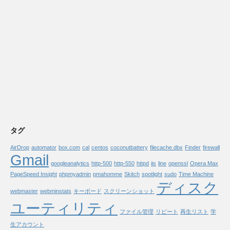
タグ
AirDrop
automator
box.com
cal
centos
coconutbattery
filecache.dbx
Finder
firewall
Gmail
googleanalytics
http-500
http-550
httpd
iis
line
openssl
Opera Max
PageSpeed Insight
phpmyadmin
pmahomme
Skitch
spotlight
sudo
Time Machine
ディスク
webmaster
webminstats
キーボード
スクリーンショット
ユーティリティ
ファイル管理
リピート
再生リスト
学
生アカウント