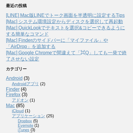
最近の投稿
[LINE] Mac版LINEでトーク画面を半透明に設定するTips
[Mac] システム環境設定からディスクを選択して再起動
[Mac] QuickLookでテキストを選択&コピーできるように
する簡単なコマンド
[Mac] Finderのサイドバーに「マイファイル」や
「AirDrop」を追加する
[Mac] Google Chromeで間違えて「⌘Q」しても一発で終
了させない設定
カテゴリー
Android
(3)
Androidアプリ
(2)
Finder
(4)
Firefox
(3)
アドオン
(1)
Mac
(85)
iCloud
(1)
アプリケーション
(25)
Dropbox
(5)
Evernote
(1)
iTunes
(3)