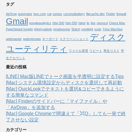
タグ
AirDrop
automator
box.com
cal
centos
coconutbattery
filecache.dbx
Finder
firewall
Gmail
googleanalytics
http-500
http-550
httpd
iis
line
openssl
Opera Max
PageSpeed Insight
phpmyadmin
pmahomme
Skitch
spotlight
sudo
Time Machine
ディスク
webmaster
webminstats
キーボード
スクリーンショット
ユーティリティ
ファイル管理
リピート
再生リスト
学
生アカウント
最近の投稿
[LINE] Mac版LINEでトーク画面を半透明に設定するTips
[Mac] システム環境設定からディスクを選択して再起動
[Mac] QuickLookでテキストを選択&コピーできるように
する簡単なコマンド
[Mac] Finderのサイドバーに「マイファイル」や
「AirDrop」を追加する
[Mac] Google Chromeで間違えて「⌘Q」しても一発で終
了させない設定
カテゴリー