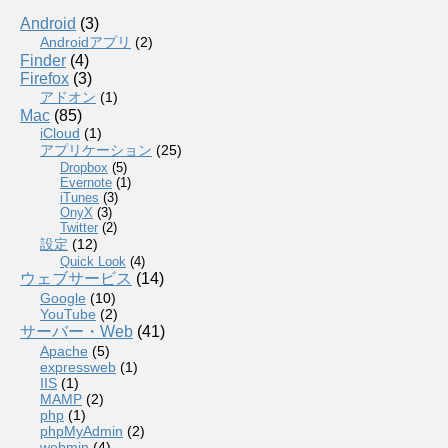
Android
(3)
Androidアプリ
(2)
Finder
(4)
Firefox
(3)
アドオン
(1)
Mac
(85)
iCloud
(1)
アプリケーション
(25)
Dropbox
(5)
Evernote
(1)
iTunes
(3)
OnyX
(3)
Twitter
(2)
設定
(12)
Quick Look
(4)
ウェブサービス
(14)
Google
(10)
YouTube
(2)
サーバー・Web
(41)
Apache
(5)
expressweb
(1)
IIS
(1)
MAMP
(2)
php
(1)
phpMyAdmin
(2)
webmin
(4)