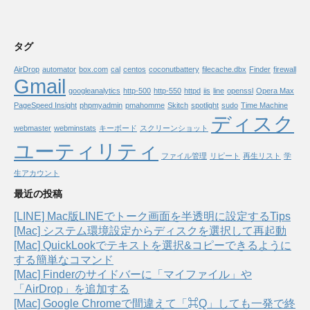
タグ
AirDrop
automator
box.com
cal
centos
coconutbattery
filecache.dbx
Finder
firewall
Gmail
googleanalytics
http-500
http-550
httpd
iis
line
openssl
Opera Max
PageSpeed Insight
phpmyadmin
pmahomme
Skitch
spotlight
sudo
Time Machine
ディスク
webmaster
webminstats
キーボード
スクリーンショット
ユーティリティ
ファイル管理
リピート
再生リスト
学
生アカウント
最近の投稿
[LINE] Mac版LINEでトーク画面を半透明に設定するTips
[Mac] システム環境設定からディスクを選択して再起動
[Mac] QuickLookでテキストを選択&コピーできるように
する簡単なコマンド
[Mac] Finderのサイドバーに「マイファイル」や
「AirDrop」を追加する
[Mac] Google Chromeで間違えて「⌘Q」しても一発で終