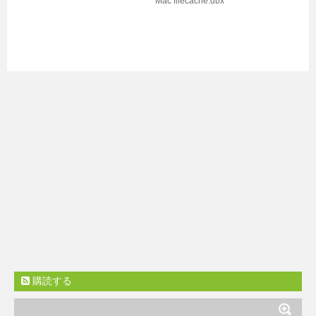
Mac
filecache.dbx
購読する