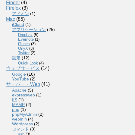
Finder
(4)
Firefox
(3)
アドオン
(1)
Mac
(85)
iCloud
(1)
アプリケーション
(25)
Dropbox
(5)
Evernote
(1)
iTunes
(3)
OnyX
(3)
Twitter
(2)
設定
(12)
Quick Look
(4)
ウェブサービス
(14)
Google
(10)
YouTube
(2)
サーバー・Web
(41)
Apache
(5)
expressweb
(1)
IIS
(1)
MAMP
(2)
php
(1)
phpMyAdmin
(2)
webmin
(4)
Wordpress
(2)
コマンド
(9)
ssh
(3)