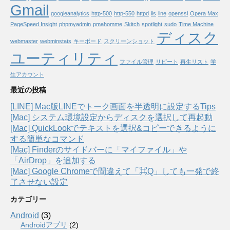
Gmail
googleanalytics
http-500
http-550
httpd
iis
line
openssl
Opera Max
PageSpeed Insight
phpmyadmin
pmahomme
Skitch
spotlight
sudo
Time Machine
ディスク
webmaster
webminstats
キーボード
スクリーンショット
ユーティリティ
ファイル管理
リピート
再生リスト
学
生アカウント
最近の投稿
[LINE] Mac版LINEでトーク画面を半透明に設定するTips
[Mac] システム環境設定からディスクを選択して再起動
[Mac] QuickLookでテキストを選択&コピーできるように
する簡単なコマンド
[Mac] Finderのサイドバーに「マイファイル」や
「AirDrop」を追加する
[Mac] Google Chromeで間違えて「⌘Q」しても一発で終
了させない設定
カテゴリー
Android
(3)
Androidアプリ
(2)