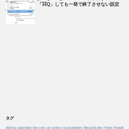
「⌘Q」しても一発で終了させない設定
タグ
AirDrop
automator
box.com
cal
centos
coconutbattery
filecache.dbx
Finder
firewall