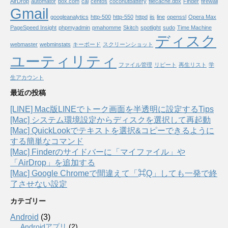
AirDrop
automator
box.com
cal
centos
coconutbattery
filecache.dbx
Finder
firewall
Gmail
googleanalytics
http-500
http-550
httpd
iis
line
openssl
Opera Max
PageSpeed Insight
phpmyadmin
pmahomme
Skitch
spotlight
sudo
Time Machine
ディスク
webmaster
webminstats
キーボード
スクリーンショット
ユーティリティ
ファイル管理
リピート
再生リスト
学
生アカウント
最近の投稿
[LINE] Mac版LINEでトーク画面を半透明に設定するTips
[Mac] システム環境設定からディスクを選択して再起動
[Mac] QuickLookでテキストを選択&コピーできるように
する簡単なコマンド
[Mac] Finderのサイドバーに「マイファイル」や
「AirDrop」を追加する
[Mac] Google Chromeで間違えて「⌘Q」しても一発で終
了させない設定
カテゴリー
Android
(3)
Androidアプリ
(2)