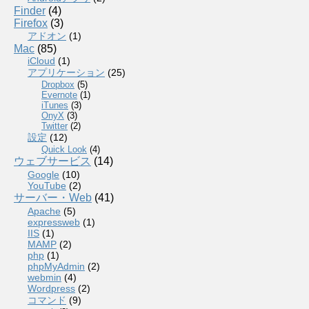
Finder
(4)
Firefox
(3)
アドオン
(1)
Mac
(85)
iCloud
(1)
アプリケーション
(25)
Dropbox
(5)
Evernote
(1)
iTunes
(3)
OnyX
(3)
Twitter
(2)
設定
(12)
Quick Look
(4)
ウェブサービス
(14)
Google
(10)
YouTube
(2)
サーバー・Web
(41)
Apache
(5)
expressweb
(1)
IIS
(1)
MAMP
(2)
php
(1)
phpMyAdmin
(2)
webmin
(4)
Wordpress
(2)
コマンド
(9)