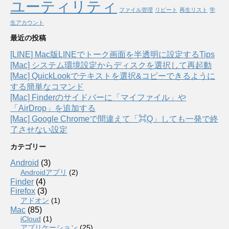
ユーティリティ
ファイル管理
リピート
再生リスト
学
生アカウント
最近の投稿
[LINE] Mac版LINEでトーク画面を半透明に設定するTips
[Mac] システム環境設定からディスクを選択して再起動
[Mac] QuickLookでテキストを選択&コピーできるように
する簡単なコマンド
[Mac] Finderのサイドバーに「マイファイル」や
「AirDrop」を追加する
[Mac] Google Chromeで間違えて「⌘Q」しても一発で終
了させない設定
カテゴリー
Android
(3)
Androidアプリ
(2)
Finder
(4)
Firefox
(3)
アドオン
(1)
Mac
(85)
iCloud
(1)
アプリケーション
(25)