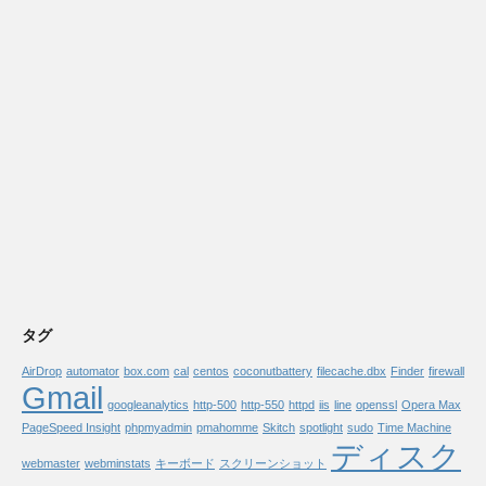
タグ
AirDrop
automator
box.com
cal
centos
coconutbattery
filecache.dbx
Finder
firewall
Gmail
googleanalytics
http-500
http-550
httpd
iis
line
openssl
Opera Max
PageSpeed Insight
phpmyadmin
pmahomme
Skitch
spotlight
sudo
Time Machine
ディスク
webmaster
webminstats
キーボード
スクリーンショット