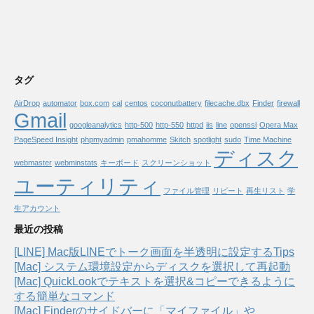
タグ
AirDrop
automator
box.com
cal
centos
coconutbattery
filecache.dbx
Finder
firewall
Gmail
googleanalytics
http-500
http-550
httpd
iis
line
openssl
Opera Max
PageSpeed Insight
phpmyadmin
pmahomme
Skitch
spotlight
sudo
Time Machine
ディスク
webmaster
webminstats
キーボード
スクリーンショット
ユーティリティ
ファイル管理
リピート
再生リスト
学
生アカウント
最近の投稿
[LINE] Mac版LINEでトーク画面を半透明に設定するTips
[Mac] システム環境設定からディスクを選択して再起動
[Mac] QuickLookでテキストを選択&コピーできるように
する簡単なコマンド
[Mac] Finderのサイドバーに「マイファイル」や